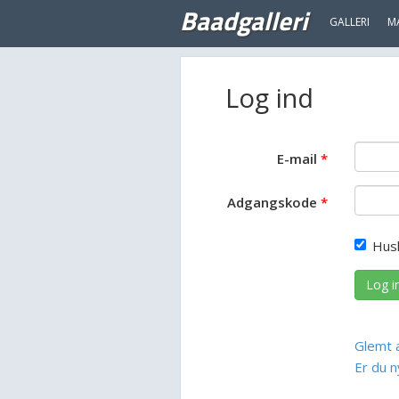
Baadgalleri
GALLERI
M
Log ind
E-mail
Adgangskode
Hus
Log i
Glemt 
Er du n