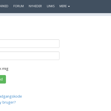
ARKED
FORUM
NYHEDER
LINKS
MERE
k mig
nd
adgangskode
y bruger?