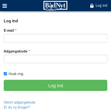
Log ind
Log ind
E-mail
Adgangskode
Husk mig
Log ind
Glemt adgangskode
Er du ny bruger?