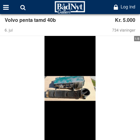
Log ind
Volvo penta tamd 40b
Kr. 5.000
6. jul
734 visninger
1/8