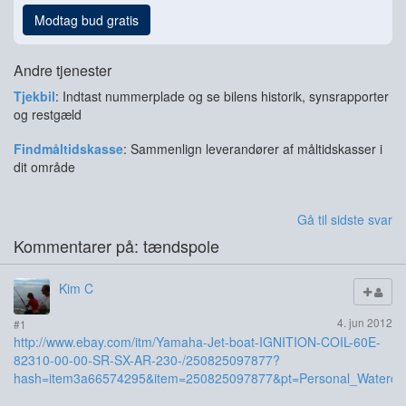
Modtag bud gratis
Andre tjenester
Tjekbil
: Indtast nummerplade og se bilens historik, synsrapporter
og restgæld
Findmåltidskasse
: Sammenlign leverandører af måltidskasser i
dit område
Gå til sidste svar
Kommentarer på: tændspole
Kim C
4. jun 2012
#1
http://www.ebay.com/itm/Yamaha-Jet-boat-IGNITION-COIL-60E-
82310-00-00-SR-SX-AR-230-/250825097877?
hash=item3a66574295&item=250825097877&pt=Personal_Watercra