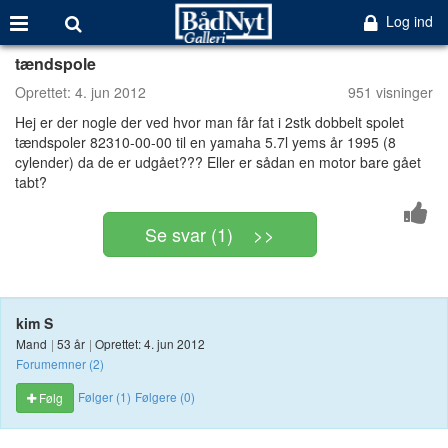
Log ind
tændspole
Oprettet:
4. jun 2012
951 visninger
Hej er der nogle der ved hvor man får fat i 2stk dobbelt spolet
tændspoler 82310-00-00 til en yamaha 5.7l yems år 1995 (8
cylender) da de er udgået??? Eller er sådan en motor bare gået
tabt?
Se svar (1) >>
kim S
Mand
|
53 år
|
Oprettet: 4. jun 2012
Forumemner (2)
Følger (1)
Følgere (0)
Følg