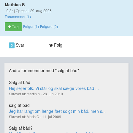
Mathias S
|
0 år
|
Oprettet: 29. aug 2006
Forumemner (1)
Følger (1)
Følgere (0)
Følg
Svar
Følg
3
Andre forumemner med "salg af båd"
Salg af båd
Hej sejlerfolk. Vi står og skal sælge vores båd ...
Skrevet af: martin n - 28. jun 2010
salg af båd
Jeg har langt om længe fået solgt min båd. men s...
Skrevet af: Mads C - 11. jul 2009
Salg af båd?