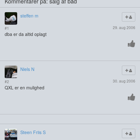
Kommentarer på: salg af båd
steffen m
29. aug 2006
#1
dba er da altid oplagt
Niels N
30. aug 2006
#2
QXL er en mulighed
Steen Friis S