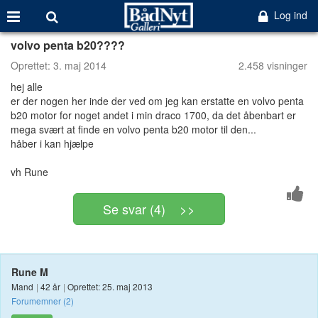
Log ind
volvo penta b20????
Oprettet:
3. maj 2014
2.458 visninger
hej alle
er der nogen her inde der ved om jeg kan erstatte en volvo penta
b20 motor for noget andet i min draco 1700, da det åbenbart er
mega svært at finde en volvo penta b20 motor til den...
håber i kan hjælpe
vh Rune
Se svar (4) >>
Rune M
Mand
|
42 år
|
Oprettet: 25. maj 2013
Forumemner (2)