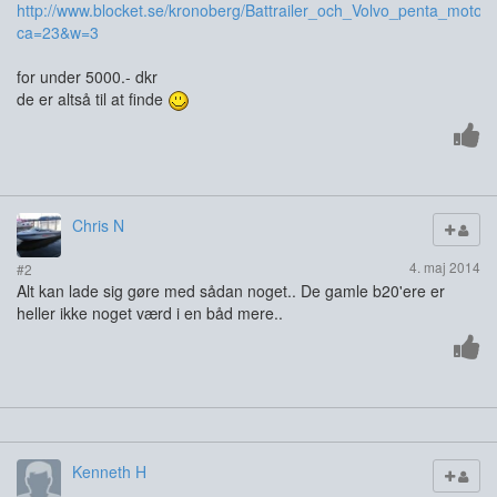
http://www.blocket.se/kronoberg/Battrailer_och_Volvo_penta_moto
ca=23&w=3
for under 5000.- dkr
de er altså til at finde
Chris N
4. maj 2014
#2
Alt kan lade sig gøre med sådan noget.. De gamle b20'ere er
heller ikke noget værd i en båd mere..
Kenneth H