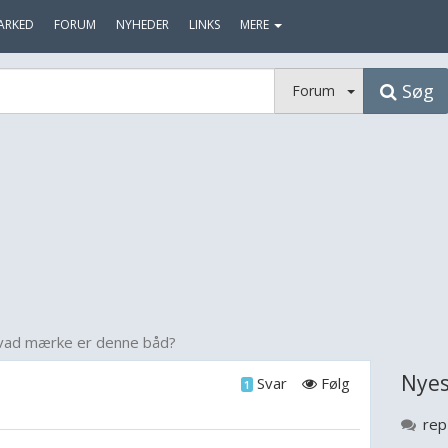
ARKED
FORUM
NYHEDER
LINKS
MERE
Søg
Forum
ad mærke er denne båd?
Nyes
Svar
Følg
1
rep