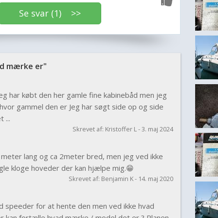
Se svar (1) >>
d mærke er"
g har købt den her gamle fine kabinebåd men jeg
 hvor gammel den er Jeg har søgt side op og side
...
Skrevet af: Kristoffer L - 3. maj 2024
 meter lang og ca 2meter bred, men jeg ved ikke
gle kloge hoveder der kan hjælpe mig.😁
Skrevet af: Benjamin K - 14. maj 2020
d speeder for at hente den men ved ikke hvad
 kan fortælle hvad mærke / model det er ? Planen