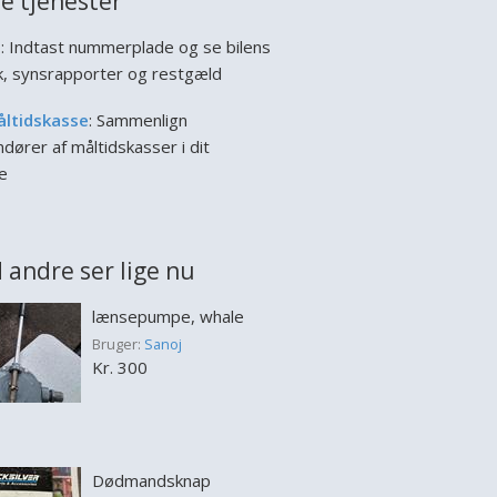
e tjenester
l
: Indtast nummerplade og se bilens
ik, synsrapporter og restgæld
åltidskasse
: Sammenlign
dører af måltidskasser i dit
e
 andre ser lige nu
lænsepumpe, whale
Bruger:
Sanoj
Kr. 300
Dødmandsknap