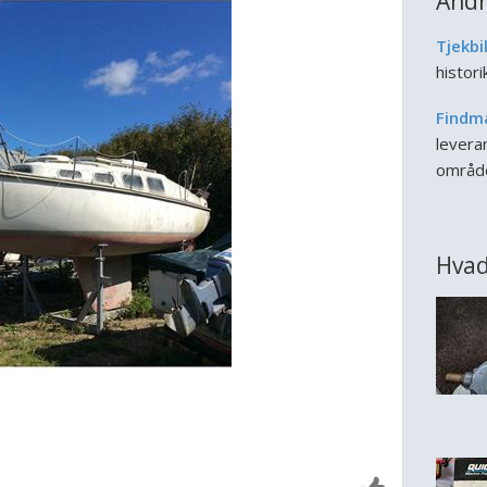
Andr
Tjekbi
histor
Findm
leveran
områd
Hvad