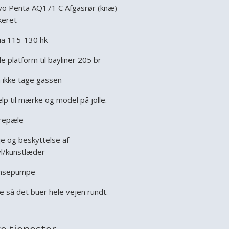
vo Penta AQ171 C Afgasrør (knæ)
keret
ia 115-130 hk
e platform til bayliner 205 br
 ikke tage gassen
lp til mærke og model på jolle.
repæle
je og beskyttelse af
yl/kunstlæder
nsepumpe
e så det buer hele vejen rundt.