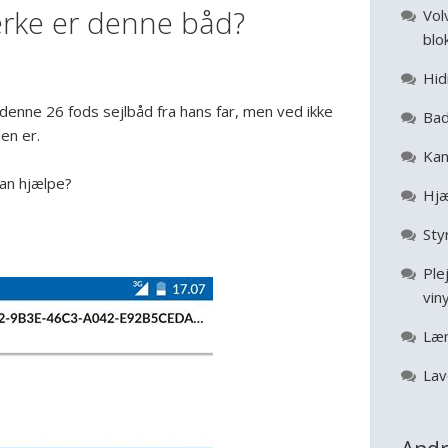
ke er denne båd?
Vol
blo
Hid
denne 26 fods sejlbåd fra hans far, men ved ikke
Bad
en er.
Kan
kan hjælpe?
Hjæ
Sty
Ple
vin
Læ
Lav