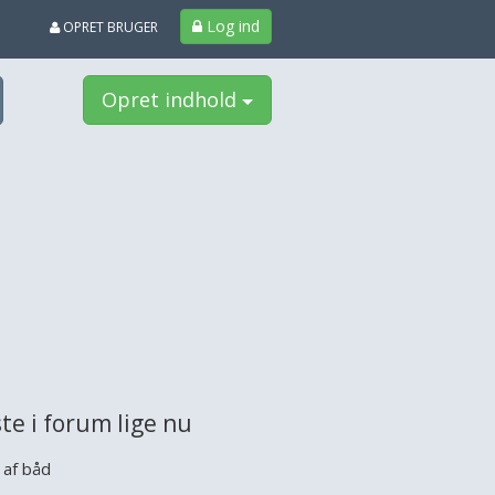
Log ind
OPRET BRUGER
Opret indhold
te i forum lige nu
 af båd