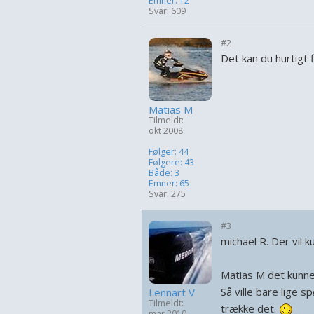
Emner: 12
Svar: 609
#2
Det kan du hurtigt 
Matias M
Tilmeldt:
okt 2008
Følger: 44
Følgere: 43
Både: 3
Emner: 65
Svar: 275
#3
michael R. Der vil k
Matias M det kunne
Så ville bare lige s
Lennart V
Tilmeldt:
trække det.
mar 2010