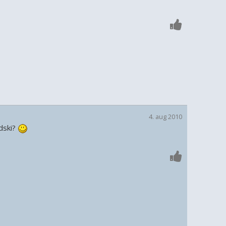
4. aug 2010
dski?