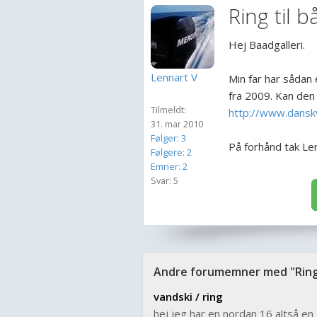
Ring til b
Hej Baadgalleri.
Lennart V
Min far har sådan 
fra 2009. Kan den 
Tilmeldt:
http://www.dansk
31. mar 2010
Følger: 3
På forhånd tak Le
Følgere: 2
Emner: 2
Svar: 5
Andre forumemner med "Ring 
vandski / ring
hej jeg har en nordan 16 altså e