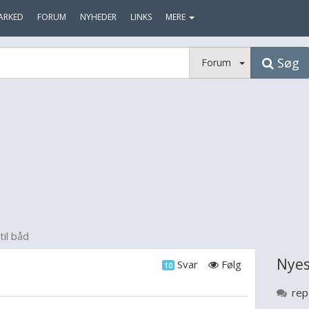
ARKED
FORUM
NYHEDER
LINKS
MERE
Søg
Forum
til båd
Nyes
Svar
Følg
10
rep