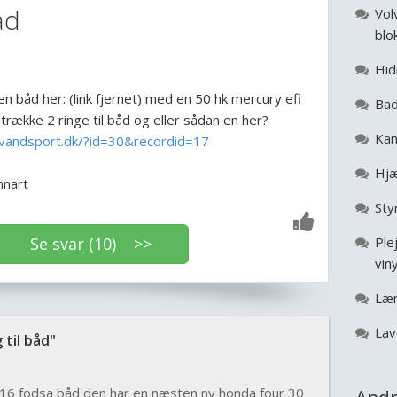
åd
Vol
blo
Hid
en båd her: (link fjernet) med en 50 hk mercury efi
Bad
trække 2 ringe til båd og eller sådan en her?
Kan
vandsport.dk/?id=30&recordid=17
Hjæ
nnart
Sty
Se svar (10) >>
Ple
vin
Læ
Lav
til båd"
n 16 fodsa båd den har en næsten ny honda four 30