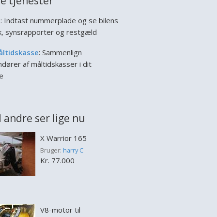
e tjenester
l
: Indtast nummerplade og se bilens
ik, synsrapporter og restgæld
åltidskasse
: Sammenlign
dører af måltidskasser i dit
e
 andre ser lige nu
X Warrior 165
Bruger:
harry C
Kr. 77.000
V8-motor til