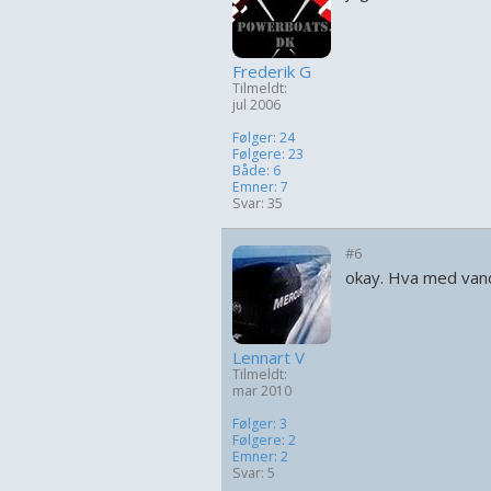
Frederik G
Tilmeldt:
jul 2006
Følger: 24
Følgere: 23
Både: 6
Emner: 7
Svar: 35
#6
okay. Hva med van
Lennart V
Tilmeldt:
mar 2010
Følger: 3
Følgere: 2
Emner: 2
Svar: 5