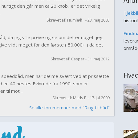
Andr
r hurtigt den går men ca 20 knob.. er det virkelig
Tjekbi
.
Skrevet af: Humle® . - 23. maj 2005
histor
Findm
båd, da jeg ville prøve og se om det er noget. jeg
leveran
 give vildt meget for den første ( 50.000+ ) da det
områd
Skrevet af: Casper - 31. maj 2012
Hvad
te speedbåd, men har dælme svært ved at prissætte
ed en 40 hestes Evinrude fra 1990, som er
r til mot...
Skrevet af: Mads P - 17. jul 2009
Se alle forumemner med "Ring til båd"