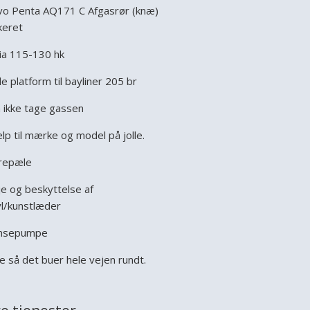
vo Penta AQ171 C Afgasrør (knæ)
keret
ia 115-130 hk
e platform til bayliner 205 br
 ikke tage gassen
lp til mærke og model på jolle.
repæle
je og beskyttelse af
yl/kunstlæder
nsepumpe
e så det buer hele vejen rundt.