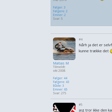
Følger: 3
Følgere: 2
Emner: 2
Svar: 5
#4
Nårh ja det er selvf
kunne trække det
Matias M
Tilmeldt:
okt 2008
Følger: 44
Følgere: 43
Både: 3
Emner: 65
Svar: 275
#5
jeg tror ikke den k