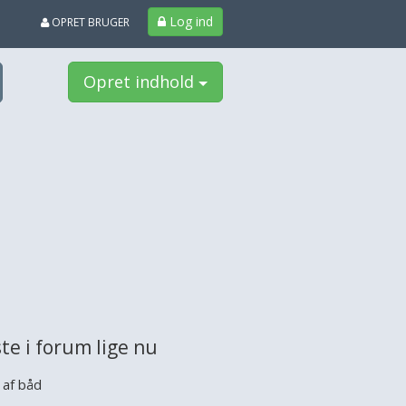
Log ind
OPRET BRUGER
Opret indhold
te i forum lige nu
 af båd