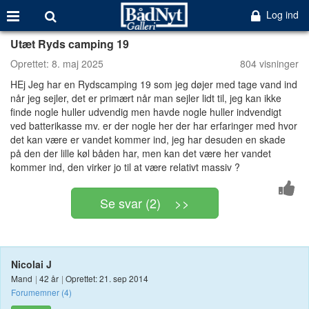
Log ind
Utæt Ryds camping 19
Oprettet:
8. maj 2025
804 visninger
HEj Jeg har en Rydscamping 19 som jeg døjer med tage vand ind
når jeg sejler, det er primært når man sejler lidt til, jeg kan ikke
finde nogle huller udvendig men havde nogle huller indvendigt
ved batterikasse mv. er der nogle her der har erfaringer med hvor
det kan være er vandet kommer ind, jeg har desuden en skade
på den der lille køl båden har, men kan det være her vandet
kommer ind, den virker jo til at være relativt massiv ?
Se svar (2) >>
Nicolai J
Mand
|
42 år
|
Oprettet: 21. sep 2014
Forumemner (4)