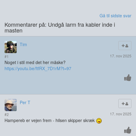
Gå til sidste svar
Kommentarer på: Undgå larm fra kabler inde i
masten
Tim
17. nov 2025
#1
Noget i stil med det her måske?
https://youtu.be/ftfRX_7D1rM?t=97
Per T
17. nov 2025
#2
Hampereb er vejen frem - hilsen skipper skræk