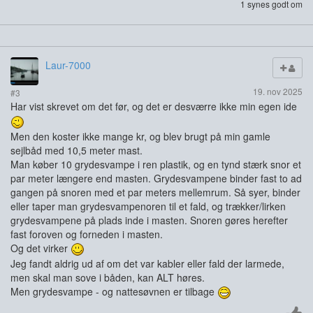
1 synes godt om
Laur-7000
19. nov 2025
#3
Har vist skrevet om det før, og det er desværre ikke min egen ide
Men den koster ikke mange kr, og blev brugt på min gamle
sejlbåd med 10,5 meter mast.
Man køber 10 grydesvampe i ren plastik, og en tynd stærk snor et
par meter længere end masten. Grydesvampene binder fast to ad
gangen på snoren med et par meters mellemrum. Så syer, binder
eller taper man grydesvampenoren til et fald, og trækker/lirken
grydesvampene på plads inde i masten. Snoren gøres herefter
fast foroven og forneden i masten.
Og det virker
Jeg fandt aldrig ud af om det var kabler eller fald der larmede,
men skal man sove i båden, kan ALT høres.
Men grydesvampe - og nattesøvnen er tilbage