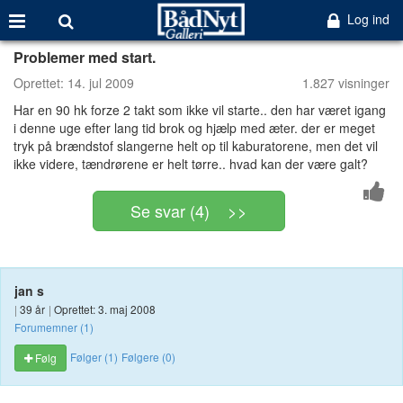
Log ind
Problemer med start.
Oprettet:
14. jul 2009
1.827 visninger
Har en 90 hk forze 2 takt som ikke vil starte.. den har været igang
i denne uge efter lang tid brok og hjælp med æter. der er meget
tryk på brændstof slangerne helt op til kaburatorene, men det vil
ikke videre, tændrørene er helt tørre.. hvad kan der være galt?
Se svar (4) >>
jan s
|
39 år
|
Oprettet: 3. maj 2008
Forumemner (1)
Følger (1)
Følgere (0)
Følg