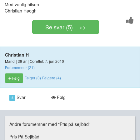
Med venlig hilsen
Christian Høegh
Se svar (5) >>
Christian H
Mand
|
39 år
|
Oprettet: 7. jun 2010
Forumemner (21)
Følger (3)
Følgere (4)
Følg
Svar
Følg
5
Andre forumemner med "Pris på sejlbåd"
Pris På Sejlbåd