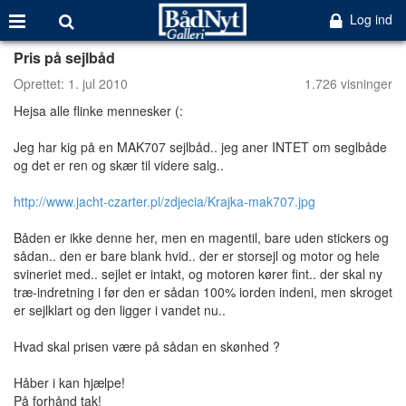
Log ind
Pris på sejlbåd
Oprettet:
1. jul 2010
1.726 visninger
Hejsa alle flinke mennesker (:
Jeg har kig på en MAK707 sejlbåd.. jeg aner INTET om seglbåde
og det er ren og skær til videre salg..
http://www.jacht-czarter.pl/zdjecia/Krajka-mak707.jpg
Båden er ikke denne her, men en magentil, bare uden stickers og
sådan.. den er bare blank hvid.. der er storsejl og motor og hele
svineriet med.. sejlet er intakt, og motoren kører fint.. der skal ny
træ-indretning i før den er sådan 100% iorden indeni, men skroget
er sejlklart og den ligger i vandet nu..
Hvad skal prisen være på sådan en skønhed ?
Håber i kan hjælpe!
På forhånd tak!