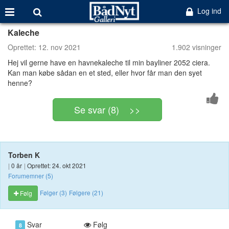
Log ind
Kaleche
Oprettet:
12. nov 2021
1.902 visninger
Hej vil gerne have en havnekaleche til min bayliner 2052 ciera.
Kan man købe sådan en et sted, eller hvor får man den syet
henne?
Se svar (8) >>
Torben K
|
0 år
|
Oprettet: 24. okt 2021
Forumemner (5)
Følger (3)
Følgere (21)
Følg
Svar
Følg
8