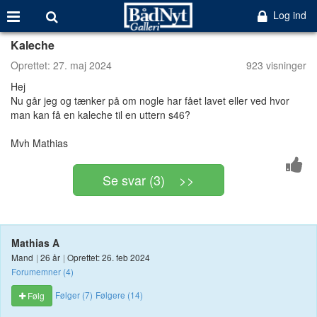
Log ind
Kaleche
Oprettet:
27. maj 2024
923 visninger
Hej
Nu går jeg og tænker på om nogle har fået lavet eller ved hvor
man kan få en kaleche til en uttern s46?
Mvh Mathias
Se svar (3) >>
Mathias A
Mand
|
26 år
|
Oprettet: 26. feb 2024
Forumemner (4)
Følger (7)
Følgere (14)
Følg