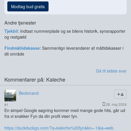
Modtag bud gratis
Andre tjenester
Tjekbil
: Indtast nummerplade og se bilens historik, synsrapporter
og restgæld
Findmåltidskasse
: Sammenlign leverandører af måltidskasser i
dit område
Gå til sidste svar
Kommentarer på: Kaleche
Beckmand
28. maj 2024
#1
En simpel Google søgning kommer med mange gode hits, går ud
fra vi snakker Fyn da din profil viser fyn.
https://duckduckgo.com/?q=kaleche%20fyn&ko=-1&ia=web