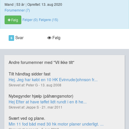
Mand
|
53 år
|
Oprettet: 13. aug 2020
Forumemner (7)
Følger (0)
Følgere (15)
Følg
Svar
Følg
6
Andre forumemner med "Vil ikke tilt"
Tilt håndtag sidder fast
Hej. Jeg har købt en 10 HK Evinrude/johnson fr...
Skrevet af: Peter G - 13. aug 2008
Nybegynder hjælp (påhængsmotor)
Hej Efter at have tøffet lidt rundt i en 8 he...
Skrevet af: Jeppe S - 21. mar 2011
Svært ved og plane.
Min 11 fod båd med 30 hk motor planer underligt. ...